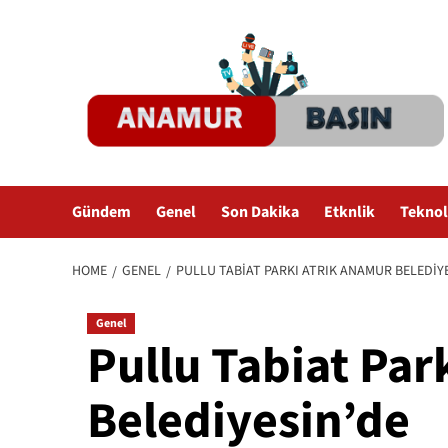
Skip
to
content
Gündem
Genel
Son Dakika
Etknlik
Teknol
HOME
GENEL
PULLU TABIAT PARKI ATRIK ANAMUR BELEDIY
Genel
Pullu Tabiat Par
Belediyesin’de