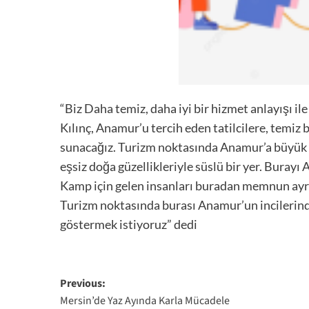
“Biz Daha temiz, daha iyi bir hizmet anlayışı i
Kılınç, Anamur’u tercih eden tatilcilere, temiz 
sunacağız. Turizm noktasında Anamur’a büyük k
eşsiz doğa güzellikleriyle süslü bir yer. Buray
Kamp için gelen insanları buradan memnun ayrı
Turizm noktasında burası Anamur’un incilerinden
göstermek istiyoruz” dedi
Post
Previous:
Mersin’de Yaz Ayında Karla Mücadele
navigation