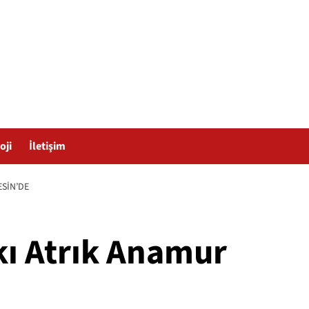
oji
İletişim
ESIN’DE
kı Atrık Anamur